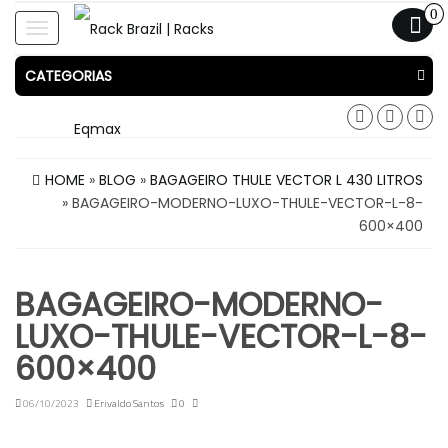
0
Toggle
navigation
CATEGORIAS
HOME
»
BLOG
»
BAGAGEIRO THULE VECTOR L 430 LITROS
» BAGAGEIRO-MODERNO-LUXO-THULE-VECTOR-L-8-
600×400
BAGAGEIRO-MODERNO-
LUXO-THULE-VECTOR-L-8-
600×400
06/10/2023
Erivaldo Santos
0