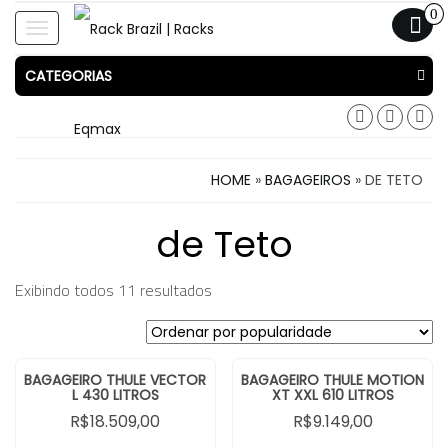
0
Toggle
navigation
CATEGORIAS
HOME
»
BAGAGEIROS
» DE TETO
de Teto
Exibindo todos 11 resultados
BAGAGEIRO THULE VECTOR
BAGAGEIRO THULE MOTION
L 430 LITROS
XT XXL 610 LITROS
R$
18.509,00
R$
9.149,00