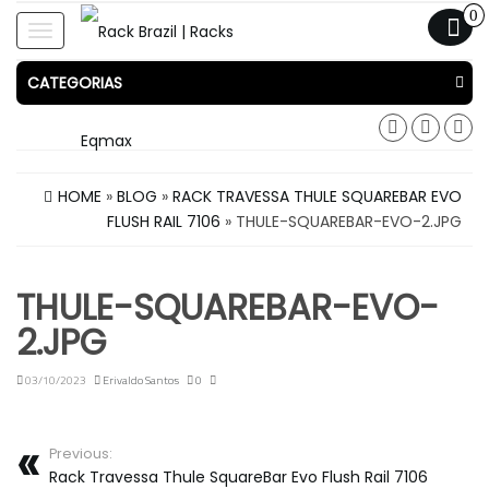
0
Toggle
navigation
CATEGORIAS
HOME
»
BLOG
»
RACK TRAVESSA THULE SQUAREBAR EVO
FLUSH RAIL 7106
» THULE-SQUAREBAR-EVO-2.JPG
THULE-SQUAREBAR-EVO-
2.JPG
03/10/2023
Erivaldo Santos
0
Previous:
Rack Travessa Thule SquareBar Evo Flush Rail 7106