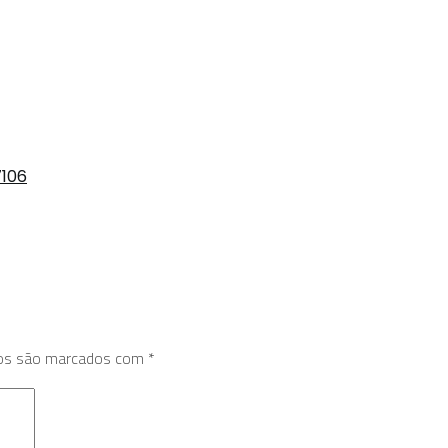
7106
ios são marcados com
*