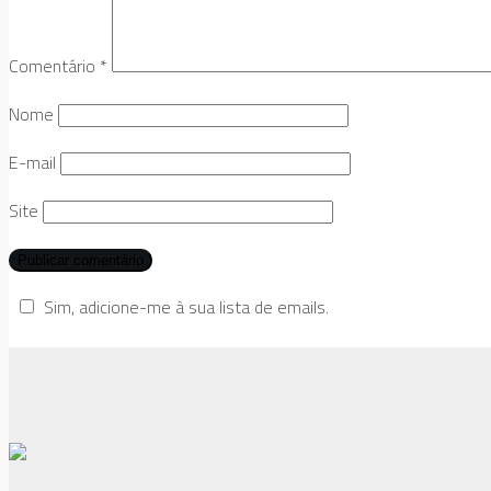
Comentário
*
Nome
E-mail
Site
Sim, adicione-me à sua lista de emails.