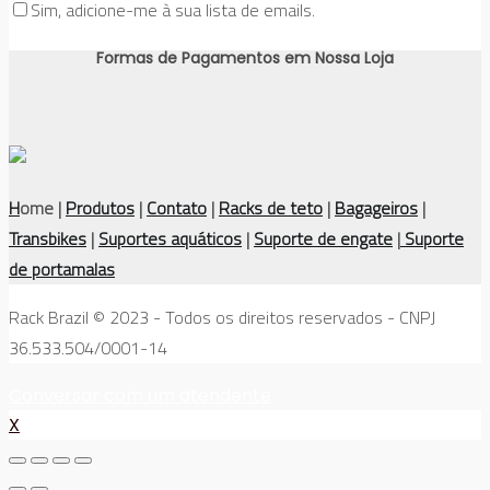
Sim, adicione-me à sua lista de emails.
Formas de Pagamentos em Nossa Loja
H
ome |
Produtos
|
Contato
|
Racks de teto
|
Bagageiros
|
Transbikes
|
Suportes aquáticos
|
Suporte de engate
|
Suporte
de portamalas
Rack Brazil © 2023 - Todos os direitos reservados - CNPJ
36.533.504/0001-14
Conversar com um atendente
X