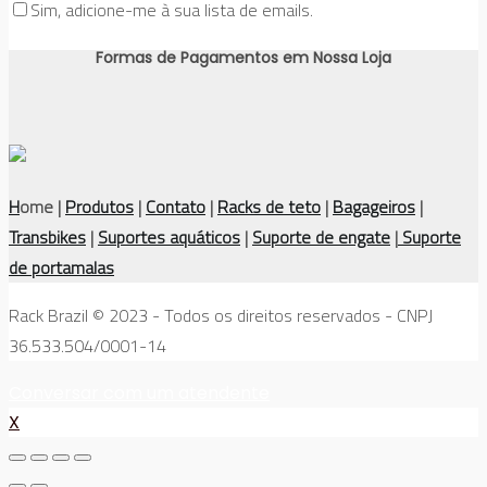
Sim, adicione-me à sua lista de emails.
Formas de Pagamentos em Nossa Loja
H
ome |
Produtos
|
Contato
|
Racks de teto
|
Bagageiros
|
Transbikes
|
Suportes aquáticos
|
Suporte de engate
|
Suporte
de portamalas
Rack Brazil © 2023 - Todos os direitos reservados - CNPJ
36.533.504/0001-14
Conversar com um atendente
X