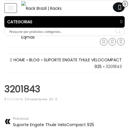
0
Toggle
navigation
CATEGORIAS
HOME
»
BLOG
»
SUPORTE ENGATE THULE VELOCOMPACT
925
» 3201843
3201843
12/11/2018
Erivaldo Santos
0
Previous:
Suporte Engate Thule VeloCompact 925