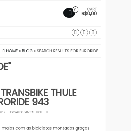
CART
0
R$0,00
HOME
»
BLOG
» SEARCH RESULTS FOR EURORIDE
DE"
TRANSBIKE THULE
RORIDE 943
2017
ERIVALDO SANTOS
Off
-malas com as bicicletas montadas graças