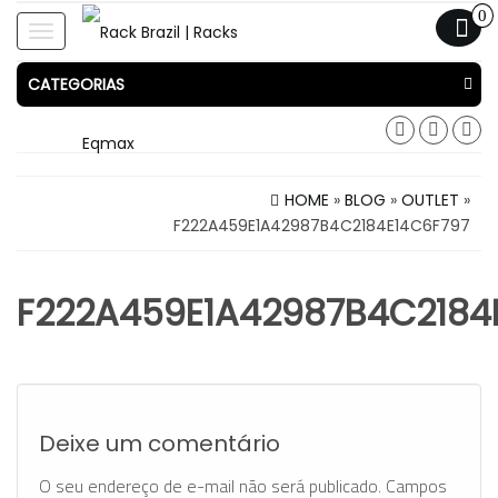
0
Toggle
navigation
CATEGORIAS
HOME
»
BLOG
»
OUTLET
»
F222A459E1A42987B4C2184E14C6F797
F222A459E1A42987B4C2184
Deixe um comentário
O seu endereço de e-mail não será publicado.
Campos