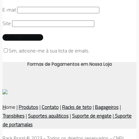
E-mail
Site
Sim, adicione-me à sua lista de emails.
Formas de Pagamentos em Nossa Loja
H
ome |
Produtos
|
Contato
|
Racks de teto
|
Bagageiros
|
Transbikes
|
Suportes aquáticos
|
Suporte de engate
|
Suporte
de portamalas
Rack Brazil © 2023 - Todos os direitos reservados - CNPJ