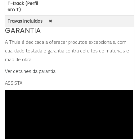
T-track (Perfil
em T)
Travas incluídas
✖
GARANTIA
A Thule é dedicada a oferecer produtos excepcionais, com
qualidade testada e garantia contra defeitos de materiais e
mão de obra.
Ver detalhes da garantia
ASSISTA: