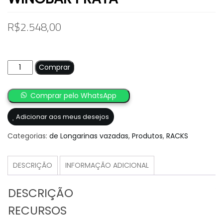
R$
2.548,00
Travessa
Comprar
Thule
7104
Comprar pelo WhatsApp
Evo
WingBar
Adicionar aos meus desejos
Prata
quantidade
Categorias:
de Longarinas vazadas
,
Produtos
,
RACKS
DESCRIÇÃO
INFORMAÇÃO ADICIONAL
DESCRIÇÃO
RECURSOS