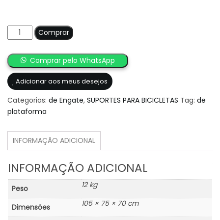
Suporte
Comprar
Thule
Thule
Comprar pelo WhatsApp
RideOn
9503
Adicionar aos meus desejos
quantidade
Categorias:
de Engate
,
SUPORTES PARA BICICLETAS
Tag:
de
plataforma
INFORMAÇÃO ADICIONAL
INFORMAÇÃO ADICIONAL
12 kg
Peso
105 × 75 × 70 cm
Dimensões