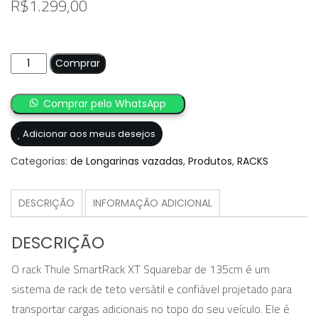
R$
1.299,00
Travessa
Comprar
Thule
SmartRack
Comprar pelo WhatsApp
XT
Squarebar
Adicionar aos meus desejos
Aço
135cm
Categorias:
de Longarinas vazadas
,
Produtos
,
RACKS
quantidade
DESCRIÇÃO
INFORMAÇÃO ADICIONAL
DESCRIÇÃO
O rack Thule SmartRack XT Squarebar de 135cm é um
sistema de rack de teto versátil e confiável projetado para
transportar cargas adicionais no topo do seu veículo. Ele é