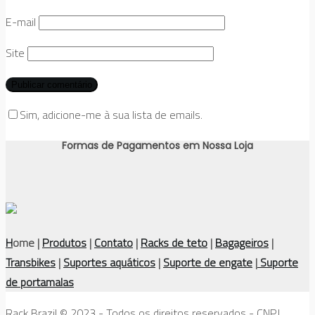
E-mail
Site
Sim, adicione-me à sua lista de emails.
Formas de Pagamentos em Nossa Loja
H
ome |
Produtos
|
Contato
|
Racks de teto
|
Bagageiros
|
Transbikes
|
Suportes aquáticos
|
Suporte de engate
|
Suporte
de portamalas
Rack Brazil © 2023 - Todos os direitos reservados - CNPJ